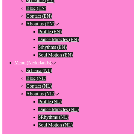
Schedule (EN)
Blog (EN)
Contact (EN)
About us (EN)
Profile (EN)
Dance Miracles (EN)
5rhythms (EN)
Soul Motion (EN)
Menu (Nederlands)
Schema (NL)
Blog (NL)
Contact (NL)
About us (NL)
Profile (NL)
Dance Miracles (NL)
5Rhythms (NL)
Soul Motion (NL)