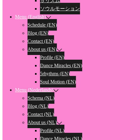
５リズム
ソウルモーション
Menu (English)
Schedule (EN)
Blog (EN)
Contact (EN)
About us (EN)
Profile (EN)
Dance Miracles (EN)
5rhythms (EN)
Soul Motion (EN)
Menu (Nederlands)
Schema (NL)
Blog (NL)
Contact (NL)
About us (NL)
Profile (NL)
Dance Miracles (NL)