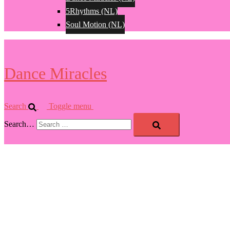
5Rhythms (NL)
Soul Motion (NL)
Dance Miracles
Search
Toggle menu
Search…