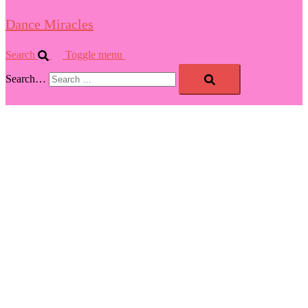
Dance Miracles
Search
Toggle menu
Search…