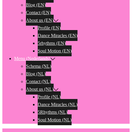
Blog (EN)
Contact (EN)
About us (EN)
Profile (EN)
Dance Miracles (EN)
5rhythms (EN)
Soul Motion (EN)
Menu (Nederlands)
Schema (NL)
Blog (NL)
Contact (NL)
About us (NL)
Profile (NL)
Dance Miracles (NL)
5Rhythms (NL)
Soul Motion (NL)