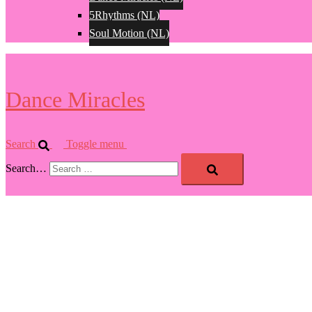
5Rhythms (NL)
Soul Motion (NL)
Dance Miracles
Search
Toggle menu
Search…