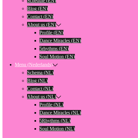
Schedule (EN)
Blog (EN)
Contact (EN)
About us (EN)
Profile (EN)
Dance Miracles (EN)
5rhythms (EN)
Soul Motion (EN)
Menu (Nederlands)
Schema (NL)
Blog (NL)
Contact (NL)
About us (NL)
Profile (NL)
Dance Miracles (NL)
5Rhythms (NL)
Soul Motion (NL)