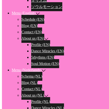
５リズム
ソウルモーション
Menu (English)
Schedule (EN)
Blog (EN)
Contact (EN)
About us (EN)
Profile (EN)
Dance Miracles (EN)
5rhythms (EN)
Soul Motion (EN)
Menu (Nederlands)
Schema (NL)
Blog (NL)
Contact (NL)
About us (NL)
Profile (NL)
Dance Miracles (NL)