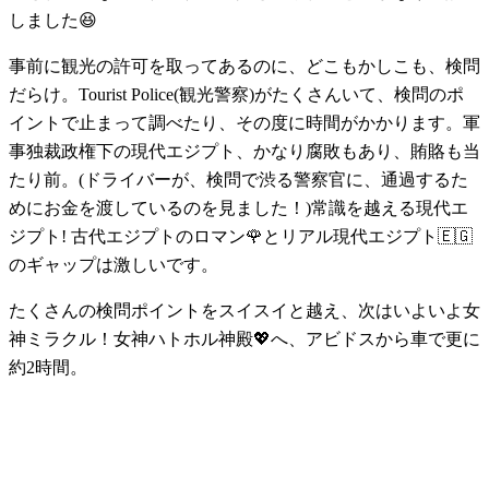
しました😆
事前に観光の許可を取ってあるのに、どこもかしこも、検問
だらけ。Tourist Police(観光警察)がたくさんいて、検問のポ
イントで止まって調べたり、その度に時間がかかります。軍
事独裁政権下の現代エジプト、かなり腐敗もあり、賄賂も当
たり前。(ドライバーが、検問で渋る警察官に、通過するた
めにお金を渡しているのを見ました！)常識を越える現代エ
ジプト! 古代エジプトのロマン🌹とリアル現代エジプト🇪🇬
のギャップは激しいです。
たくさんの検問ポイントをスイスイと越え、次はいよいよ女
神ミラクル！女神ハトホル神殿💖へ、アビドスから車で更に
約2時間。