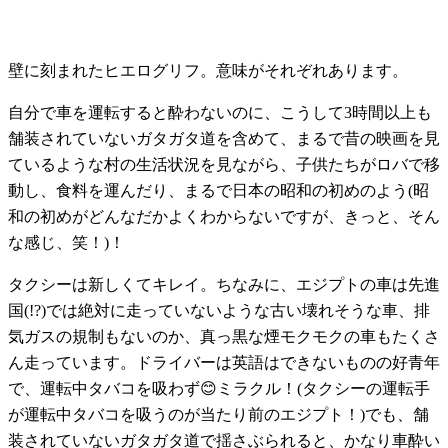
壁に刻まれたヒエログリフ。意味がそれぞれあります。
自分で車を運転すると酔わないのに、こうして3時間以上も
舗装されていないガタガタ道を含めて、まるで昔の映画を見
ているような村の生活状況を見ながら、子供たちがロバで移
動し、食料を運んだり、まるで日本の昭和の初めのよう(昭
和の初めがどんなだかよくわからないですが、きっと、そん
な感じ、笑！)！
タクシーは新しくてキレイ。ちなみに、エジプトの車は先進
国(!?)では絶対に走っていないような古い壊れそうな車、排
気ガスの規制もないのか、真っ黒な煙モクモクの車もたくさ
ん走っています。ドライバーは英語はできないものの好青年
で、運転中タバコを吸わず😊ミラクル！(タクシーの運転手
が運転中タバコを吸うのが当たり前のエジプト！)でも、舗
装されていないガタガタ道で揺さぶられると、かなり車酔い