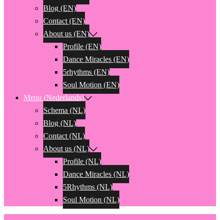
Blog (EN)
Contact (EN)
About us (EN)
Profile (EN)
Dance Miracles (EN)
5rhythms (EN)
Soul Motion (EN)
Menu (Nederlands)
Schema (NL)
Blog (NL)
Contact (NL)
About us (NL)
Profile (NL)
Dance Miracles (NL)
5Rhythms (NL)
Soul Motion (NL)