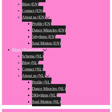
Blog (EN)
Contact (EN)
About us (EN)
Profile (EN)
Dance Miracles (EN)
5rhythms (EN)
Soul Motion (EN)
Menu (Nederlands)
Schema (NL)
Blog (NL)
Contact (NL)
About us (NL)
Profile (NL)
Dance Miracles (NL)
5Rhythms (NL)
Soul Motion (NL)