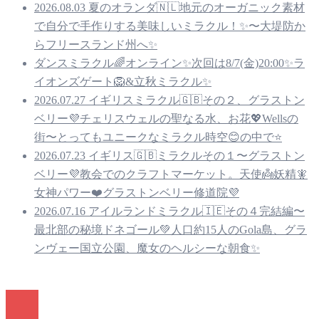
2026.08.03 夏のオランダ🇳🇱地元のオーガニック素材
で自分で手作りする美味しいミラクル！✨〜大堤防か
らフリースランド州へ✨
ダンスミラクル🌈オンライン✨次回は8/7(金)20:00✨ラ
イオンズゲート🦁&立秋ミラクル✨
2026.07.27 イギリスミラクル🇬🇧その２、グラストン
ベリー💜チェリスウェルの聖なる水、お花💖Wellsの
街〜とってもユニークなミラクル時空😊の中で⭐️
2026.07.23 イギリス🇬🇧ミラクルその１〜グラストン
ベリー💜教会でのクラフトマーケット。天使👼妖精🧚
女神パワー❤️グラストンベリー修道院💜
2026.07.16 アイルランドミラクル🇮🇪その４完結編〜
最北部の秘境ドネゴール💚人口約15人のGola島、グラ
ンヴェー国立公園、魔女のヘルシーな朝食✨