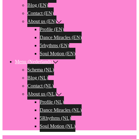
Blog (EN)
Contact (EN)
About us (EN)
Profile (EN)
Dance Miracles (EN)
5rhythms (EN)
Soul Motion (EN)
Menu (Nederlands)
Schema (NL)
Blog (NL)
Contact (NL)
About us (NL)
Profile (NL)
Dance Miracles (NL)
5Rhythms (NL)
Soul Motion (NL)