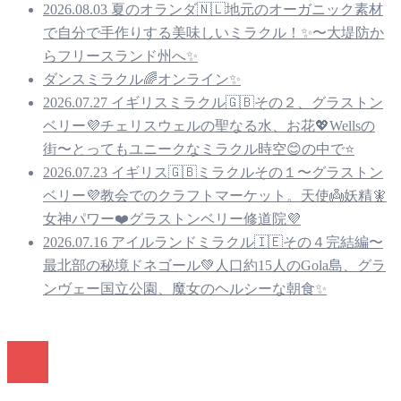
2026.08.03 夏のオランダ🇳🇱地元のオーガニック素材
で自分で手作りする美味しいミラクル！✨〜大堤防か
らフリースランド州へ✨
ダンスミラクル🌈オンライン✨
2026.07.27 イギリスミラクル🇬🇧その２、グラストン
ベリー💜チェリスウェルの聖なる水、お花💖Wellsの
街〜とってもユニークなミラクル時空😊の中で⭐️
2026.07.23 イギリス🇬🇧ミラクルその１〜グラストン
ベリー💜教会でのクラフトマーケット。天使👼妖精🧚
女神パワー❤️グラストンベリー修道院💜
2026.07.16 アイルランドミラクル🇮🇪その４完結編〜
最北部の秘境ドネゴール💚人口約15人のGola島、グラ
ンヴェー国立公園、魔女のヘルシーな朝食✨