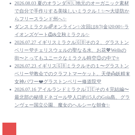
2026.08.03 夏のオランダ🇳🇱地元のオーガニック素材
で自分で手作りする美味しいミラクル！✨〜大堤防か
らフリースランド州へ✨
ダンスミラクル🌈オンライン✨次回は8/7(金)20:00✨ラ
イオンズゲート🦁&立秋ミラクル✨
2026.07.27 イギリスミラクル🇬🇧その２、グラストン
ベリー💜チェリスウェルの聖なる水、お花💖Wellsの
街〜とってもユニークなミラクル時空😊の中で⭐️
2026.07.23 イギリス🇬🇧ミラクルその１〜グラストン
ベリー💜教会でのクラフトマーケット。天使👼妖精🧚
女神パワー❤️グラストンベリー修道院💜
2026.07.16 アイルランドミラクル🇮🇪その４完結編〜
最北部の秘境ドネゴール💚人口約15人のGola島、グラ
ンヴェー国立公園、魔女のヘルシーな朝食✨