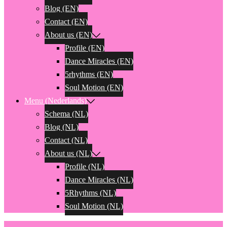
Blog (EN)
Contact (EN)
About us (EN)
Profile (EN)
Dance Miracles (EN)
5rhythms (EN)
Soul Motion (EN)
Menu (Nederlands)
Schema (NL)
Blog (NL)
Contact (NL)
About us (NL)
Profile (NL)
Dance Miracles (NL)
5Rhythms (NL)
Soul Motion (NL)