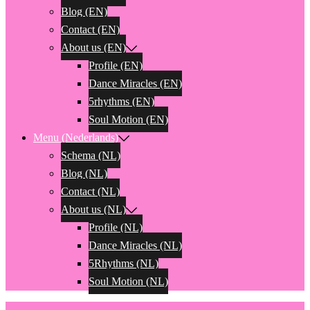
Blog (EN)
Contact (EN)
About us (EN)
Profile (EN)
Dance Miracles (EN)
5rhythms (EN)
Soul Motion (EN)
Menu (Nederlands)
Schema (NL)
Blog (NL)
Contact (NL)
About us (NL)
Profile (NL)
Dance Miracles (NL)
5Rhythms (NL)
Soul Motion (NL)