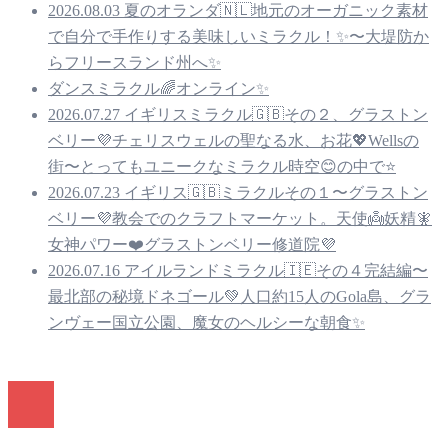
2026.08.03 夏のオランダ🇳🇱地元のオーガニック素材
で自分で手作りする美味しいミラクル！✨〜大堤防か
らフリースランド州へ✨
ダンスミラクル🌈オンライン✨
2026.07.27 イギリスミラクル🇬🇧その２、グラストン
ベリー💜チェリスウェルの聖なる水、お花💖Wellsの
街〜とってもユニークなミラクル時空😊の中で⭐️
2026.07.23 イギリス🇬🇧ミラクルその１〜グラストン
ベリー💜教会でのクラフトマーケット。天使👼妖精🧚
女神パワー❤️グラストンベリー修道院💜
2026.07.16 アイルランドミラクル🇮🇪その４完結編〜
最北部の秘境ドネゴール💚人口約15人のGola島、グラ
ンヴェー国立公園、魔女のヘルシーな朝食✨