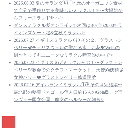
2026.08.03 夏のオランダ🇳🇱地元のオーガニック素材
で自分で手作りする美味しいミラクル！✨〜大堤防か
らフリースランド州へ✨
ダンスミラクル🌈オンライン✨次回は8/7(金)20:00✨ラ
イオンズゲート🦁&立秋ミラクル✨
2026.07.27 イギリスミラクル🇬🇧その２、グラストン
ベリー💜チェリスウェルの聖なる水、お花💖Wellsの
街〜とってもユニークなミラクル時空😊の中で⭐️
2026.07.23 イギリス🇬🇧ミラクルその１〜グラストン
ベリー💜教会でのクラフトマーケット。天使👼妖精🧚
女神パワー❤️グラストンベリー修道院💜
2026.07.16 アイルランドミラクル🇮🇪その４完結編〜
最北部の秘境ドネゴール💚人口約15人のGola島、グラ
ンヴェー国立公園、魔女のヘルシーな朝食✨