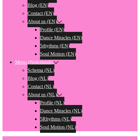
Blog (EN)
Contact (EN)
About us (EN)
Profile (EN)
Dance Miracles (EN)
5rhythms (EN)
Soul Motion (EN)
Menu (Nederlands)
Schema (NL)
Blog (NL)
Contact (NL)
About us (NL)
Profile (NL)
Dance Miracles (NL)
5Rhythms (NL)
Soul Motion (NL)