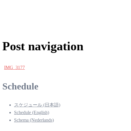
Post navigation
IMG_3177
Schedule
スケジュール (日本語)
Schedule (English)
Schema (Nederlands)