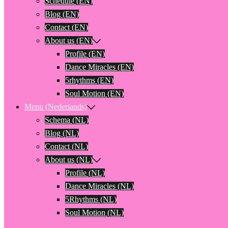
Schedule (EN)
Blog (EN)
Contact (EN)
About us (EN)
Profile (EN)
Dance Miracles (EN)
5rhythms (EN)
Soul Motion (EN)
Menu (Nederlands)
Schema (NL)
Blog (NL)
Contact (NL)
About us (NL)
Profile (NL)
Dance Miracles (NL)
5Rhythms (NL)
Soul Motion (NL)