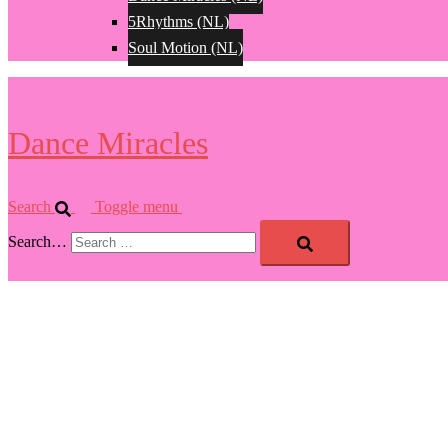
5Rhythms (NL)
Soul Motion (NL)
Dance Miracles
Search
Toggle menu
Search…