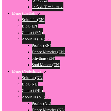
５リズム
ソウルモーション
Menu (English)
Schedule (EN)
Blog (EN)
Contact (EN)
About us (EN)
Profile (EN)
Dance Miracles (EN)
5rhythms (EN)
Soul Motion (EN)
Menu (Nederlands)
Schema (NL)
Blog (NL)
Contact (NL)
About us (NL)
Profile (NL)
Dance Miracles (NL)