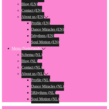
Blog (EN)
Contact (EN)
About us (EN)
Profile (EN)
Dance Miracles (EN)
5rhythms (EN)
Soul Motion (EN)
Menu (Nederlands)
Schema (NL)
Blog (NL)
Contact (NL)
About us (NL)
Profile (NL)
Dance Miracles (NL)
5Rhythms (NL)
Soul Motion (NL)