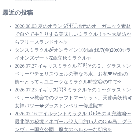
最近の投稿
2026.08.03 夏のオランダ🇳🇱地元のオーガニック素材
で自分で手作りする美味しいミラクル！✨〜大堤防か
らフリースランド州へ✨
ダンスミラクル🌈オンライン✨次回は8/7(金)20:00✨ラ
イオンズゲート🦁&立秋ミラクル✨
2026.07.27 イギリスミラクル🇬🇧その２、グラストン
ベリー💜チェリスウェルの聖なる水、お花💖Wellsの
街〜とってもユニークなミラクル時空😊の中で⭐️
2026.07.23 イギリス🇬🇧ミラクルその１〜グラストン
ベリー💜教会でのクラフトマーケット。天使👼妖精🧚
女神パワー❤️グラストンベリー修道院💜
2026.07.16 アイルランドミラクル🇮🇪その４完結編〜
最北部の秘境ドネゴール💚人口約15人のGola島、グラ
ンヴェー国立公園、魔女のヘルシーな朝食✨