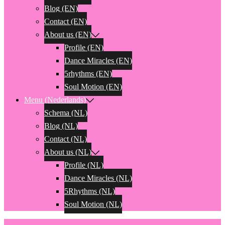
Blog (EN)
Contact (EN)
About us (EN)
Profile (EN)
Dance Miracles (EN)
5rhythms (EN)
Soul Motion (EN)
Menu (Nederlands)
Schema (NL)
Blog (NL)
Contact (NL)
About us (NL)
Profile (NL)
Dance Miracles (NL)
5Rhythms (NL)
Soul Motion (NL)