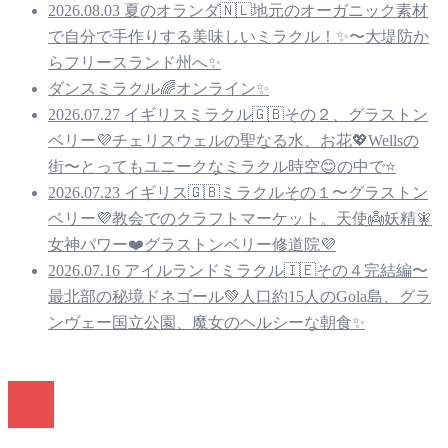
2026.08.03 夏のオランダ🇳🇱地元のオーガニック素材
で自分で手作りする美味しいミラクル！✨〜大堤防か
らフリースランド州へ✨
ダンスミラクル🌈オンライン✨
2026.07.27 イギリスミラクル🇬🇧その２、グラストン
ベリー💜チェリスウェルの聖なる水、お花💖Wellsの
街〜とってもユニークなミラクル時空😊の中で⭐️
2026.07.23 イギリス🇬🇧ミラクルその１〜グラストン
ベリー💜教会でのクラフトマーケット。天使👼妖精🧚
女神パワー❤️グラストンベリー修道院💜
2026.07.16 アイルランドミラクル🇮🇪その４完結編〜
最北部の秘境ドネゴール💚人口約15人のGola島、グラ
ンヴェー国立公園、魔女のヘルシーな朝食✨