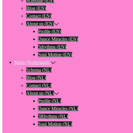
Schedule (EN)
Blog (EN)
Contact (EN)
About us (EN)
Profile (EN)
Dance Miracles (EN)
5rhythms (EN)
Soul Motion (EN)
Menu (Nederlands)
Schema (NL)
Blog (NL)
Contact (NL)
About us (NL)
Profile (NL)
Dance Miracles (NL)
5Rhythms (NL)
Soul Motion (NL)