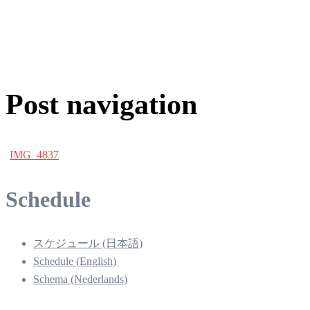
Post navigation
IMG_4837
Schedule
スケジュール (日本語)
Schedule (English)
Schema (Nederlands)