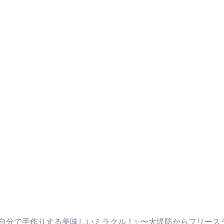
ック素材で自分で手作りする美味しいミラクル！✨〜大堤防からフリー