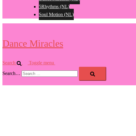
5Rhythms (NL)
Soul Motion (NL)
Dance Miracles
Search
Toggle menu
Search…