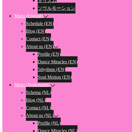
５リズム
ソウルモーション
Menu (English)
Schedule (EN)
Blog (EN)
Contact (EN)
About us (EN)
Profile (EN)
Dance Miracles (EN)
5rhythms (EN)
Soul Motion (EN)
Menu (Nederlands)
Schema (NL)
Blog (NL)
Contact (NL)
About us (NL)
Profile (NL)
Dance Miracles (NL)