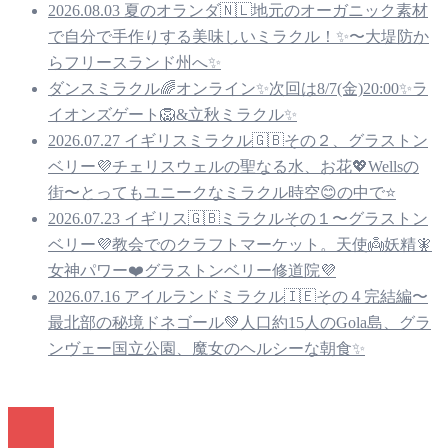
2026.08.03 夏のオランダ🇳🇱地元のオーガニック素材
で自分で手作りする美味しいミラクル！✨〜大堤防か
らフリースランド州へ✨
ダンスミラクル🌈オンライン✨次回は8/7(金)20:00✨ラ
イオンズゲート🦁&立秋ミラクル✨
2026.07.27 イギリスミラクル🇬🇧その２、グラストン
ベリー💜チェリスウェルの聖なる水、お花💖Wellsの
街〜とってもユニークなミラクル時空😊の中で⭐️
2026.07.23 イギリス🇬🇧ミラクルその１〜グラストン
ベリー💜教会でのクラフトマーケット。天使👼妖精🧚
女神パワー❤️グラストンベリー修道院💜
2026.07.16 アイルランドミラクル🇮🇪その４完結編〜
最北部の秘境ドネゴール💚人口約15人のGola島、グラ
ンヴェー国立公園、魔女のヘルシーな朝食✨