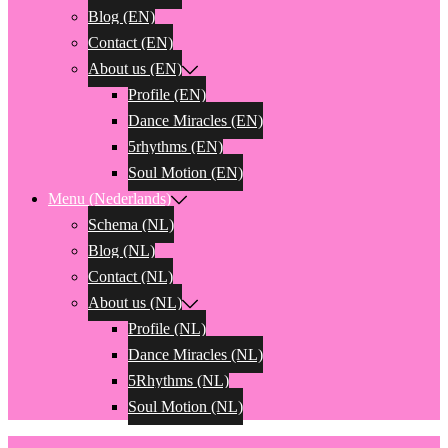
Blog (EN)
Contact (EN)
About us (EN)
Profile (EN)
Dance Miracles (EN)
5rhythms (EN)
Soul Motion (EN)
Menu (Nederlands)
Schema (NL)
Blog (NL)
Contact (NL)
About us (NL)
Profile (NL)
Dance Miracles (NL)
5Rhythms (NL)
Soul Motion (NL)