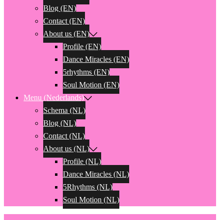
Blog (EN)
Contact (EN)
About us (EN)
Profile (EN)
Dance Miracles (EN)
5rhythms (EN)
Soul Motion (EN)
Menu (Nederlands)
Schema (NL)
Blog (NL)
Contact (NL)
About us (NL)
Profile (NL)
Dance Miracles (NL)
5Rhythms (NL)
Soul Motion (NL)