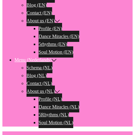
Blog (EN)
Contact (EN)
About us (EN)
Profile (EN)
Dance Miracles (EN)
5rhythms (EN)
Soul Motion (EN)
Menu (Nederlands)
Schema (NL)
Blog (NL)
Contact (NL)
About us (NL)
Profile (NL)
Dance Miracles (NL)
5Rhythms (NL)
Soul Motion (NL)