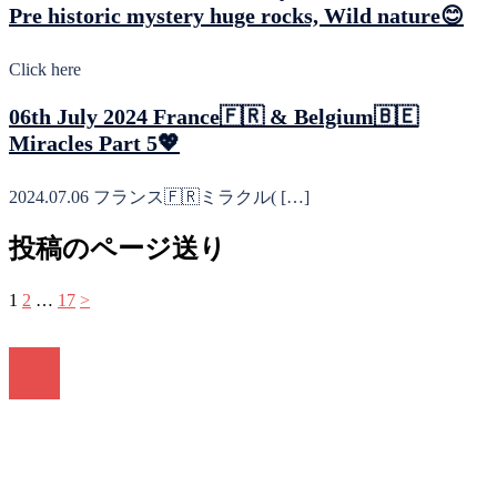
Pre historic mystery huge rocks, Wild nature😊
Click here
06th July 2024 France🇫🇷 & Belgium🇧🇪
Miracles Part 5💖
2024.07.06 フランス🇫🇷ミラクル( […]
投稿のページ送り
1
2
…
17
>