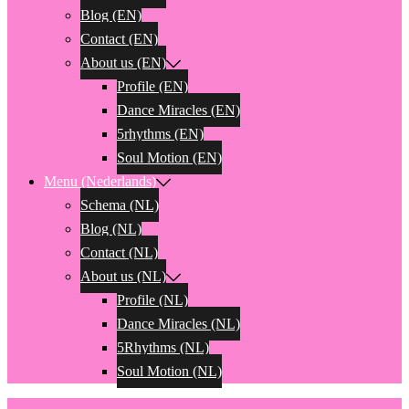
Blog (EN)
Contact (EN)
About us (EN)
Profile (EN)
Dance Miracles (EN)
5rhythms (EN)
Soul Motion (EN)
Menu (Nederlands)
Schema (NL)
Blog (NL)
Contact (NL)
About us (NL)
Profile (NL)
Dance Miracles (NL)
5Rhythms (NL)
Soul Motion (NL)