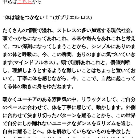
申込は
こちら
から
“体は嘘をつかない！” (ガブリエル ロス)
たくさんの情報で溢れ、ストレスの多い加速する現代社会。
頭でっかちになってあれこれ、未来や過去をあれこれと考え
て、つい深刻になってしまうことから、シンプルにありのま
まの体と呼吸に、今、この瞬間、ありのままに気づいていき
ます(マインドフルネス) 。頭で理解あれこれと、価値判断
し、理解しようとするような難しいことはちょっと置いてお
いて、丁寧に体を感じながら、今、ここで、自然に起こって
くる体の動きに身をゆだねます。
暖かくユーモアのある雰囲気の中、リラックスして、ご自分
のペースに合わせて、体を丁寧に感じて、動かします。外側
に合わせて決まり切ったパターンを踊ることから、この世界
で自分にしか踊れないユニークなダンスを５リズムを通じ、
自由に踊ることへ。体を解放していらないものを手放した