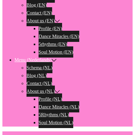
Blog (EN)
Contact (EN)
About us (EN)
Profile (EN)
Dance Miracles (EN)
5rhythms (EN)
Soul Motion (EN)
Menu (Nederlands)
Schema (NL)
Blog (NL)
Contact (NL)
About us (NL)
Profile (NL)
Dance Miracles (NL)
5Rhythms (NL)
Soul Motion (NL)