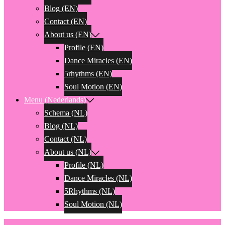
Blog (EN)
Contact (EN)
About us (EN)
Profile (EN)
Dance Miracles (EN)
5rhythms (EN)
Soul Motion (EN)
Menu (Nederlands)
Schema (NL)
Blog (NL)
Contact (NL)
About us (NL)
Profile (NL)
Dance Miracles (NL)
5Rhythms (NL)
Soul Motion (NL)