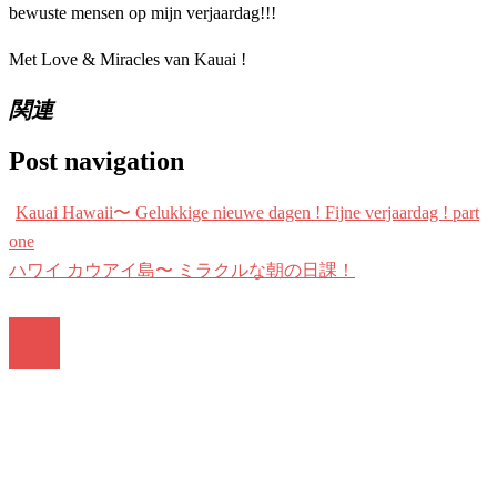
bewuste mensen op mijn verjaardag!!!
Met Love & Miracles van Kauai !
関連
Post navigation
Kauai Hawaii〜 Gelukkige nieuwe dagen ! Fijne verjaardag ! part
one
ハワイ カウアイ島〜 ミラクルな朝の日課！