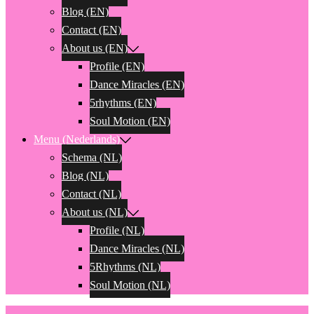
Blog (EN)
Contact (EN)
About us (EN)
Profile (EN)
Dance Miracles (EN)
5rhythms (EN)
Soul Motion (EN)
Menu (Nederlands)
Schema (NL)
Blog (NL)
Contact (NL)
About us (NL)
Profile (NL)
Dance Miracles (NL)
5Rhythms (NL)
Soul Motion (NL)