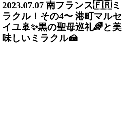
2023.07.07 南フランス🇫🇷ミ
ラクル！その4〜 港町マルセ
イユ🚢✨黒の聖母巡礼🌈と美
味しいミラクル🍰