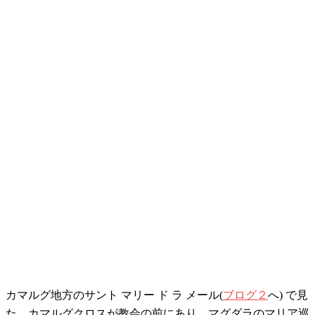
カマルグ地方のサント マリー ド ラ メール(
ブログ２
へ) で見
た、カマルグクロスが教会の前にあり、マグダラのマリア巡