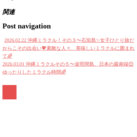
関連
Post navigation
2026.02.22 沖縄ミラクル！その３〜石垣島✨女子ひとり旅だ
からこその出会い💖素敵な人々、美味しいミラクルに囲まれ
て🌈
2026.03.01 沖縄ミラクルその５〜波照間島、日本の最南端😊
ゆったりしたミラクル時間🌈