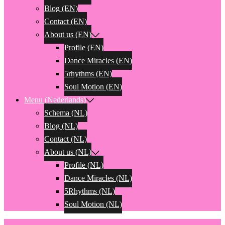
Blog (EN)
Contact (EN)
About us (EN)
Profile (EN)
Dance Miracles (EN)
5rhythms (EN)
Soul Motion (EN)
Menu (Nederlands)
Schema (NL)
Blog (NL)
Contact (NL)
About us (NL)
Profile (NL)
Dance Miracles (NL)
5Rhythms (NL)
Soul Motion (NL)