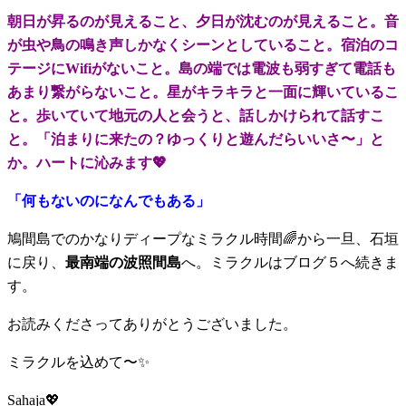
朝日が昇るのが見えること、夕日が沈むのが見えること。音
が虫や鳥の鳴き声しかなくシーンとしていること。宿泊のコ
テージにWifiがないこと。島の端では電波も弱すぎて電話も
あまり繋がらないこと。星がキラキラと一面に輝いているこ
と。歩いていて地元の人と会うと、話しかけられて話すこ
と。「泊まりに来たの？ゆっくりと遊んだらいいさ〜」と
か。ハートに沁みます💖
「何もないのになんでもある」
鳩間島でのかなりディープなミラクル時間🌈から一旦、石垣
に戻り、
最南端の波照間島
へ。ミラクルはブログ５へ続きま
す。
お読みくださってありがとうございました。
ミラクルを込めて〜✨
Sahaja💖