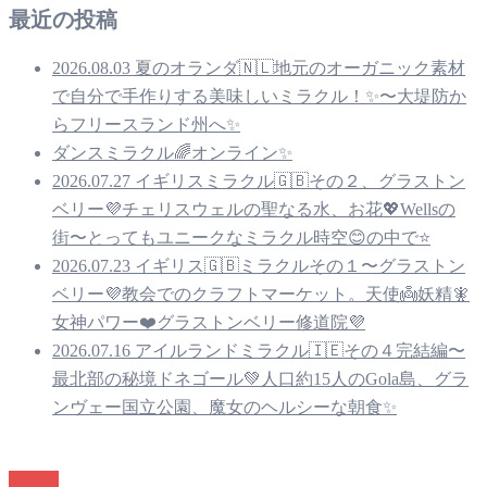
最近の投稿
2026.08.03 夏のオランダ🇳🇱地元のオーガニック素材
で自分で手作りする美味しいミラクル！✨〜大堤防か
らフリースランド州へ✨
ダンスミラクル🌈オンライン✨
2026.07.27 イギリスミラクル🇬🇧その２、グラストン
ベリー💜チェリスウェルの聖なる水、お花💖Wellsの
街〜とってもユニークなミラクル時空😊の中で⭐️
2026.07.23 イギリス🇬🇧ミラクルその１〜グラストン
ベリー💜教会でのクラフトマーケット。天使👼妖精🧚
女神パワー❤️グラストンベリー修道院💜
2026.07.16 アイルランドミラクル🇮🇪その４完結編〜
最北部の秘境ドネゴール💚人口約15人のGola島、グラ
ンヴェー国立公園、魔女のヘルシーな朝食✨