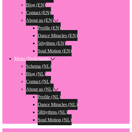
Blog (EN)
Contact (EN)
About us (EN)
Profile (EN)
Dance Miracles (EN)
5rhythms (EN)
Soul Motion (EN)
Menu (Nederlands)
Schema (NL)
Blog (NL)
Contact (NL)
About us (NL)
Profile (NL)
Dance Miracles (NL)
5Rhythms (NL)
Soul Motion (NL)