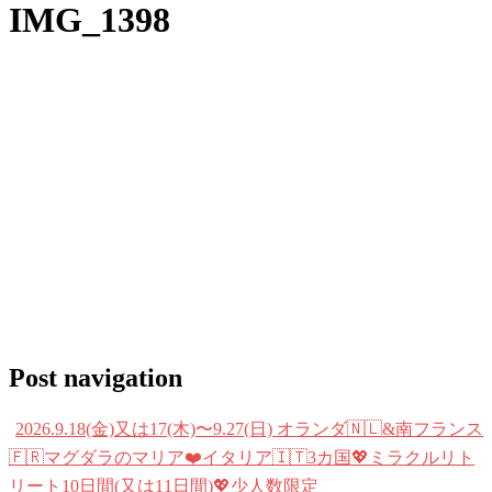
IMG_1398
Post navigation
2026.9.18(金)又は17(木)〜9.27(日) オランダ🇳🇱&南フランス
🇫🇷マグダラのマリア❤️イタリア🇮🇹3カ国💖ミラクルリト
リート10日間(又は11日間)💖少人数限定