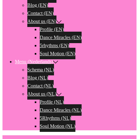
Blog (EN)
Contact (EN)
About us (EN)
Profile (EN)
Dance Miracles (EN)
5rhythms (EN)
Soul Motion (EN)
Menu (Nederlands)
Schema (NL)
Blog (NL)
Contact (NL)
About us (NL)
Profile (NL)
Dance Miracles (NL)
5Rhythms (NL)
Soul Motion (NL)