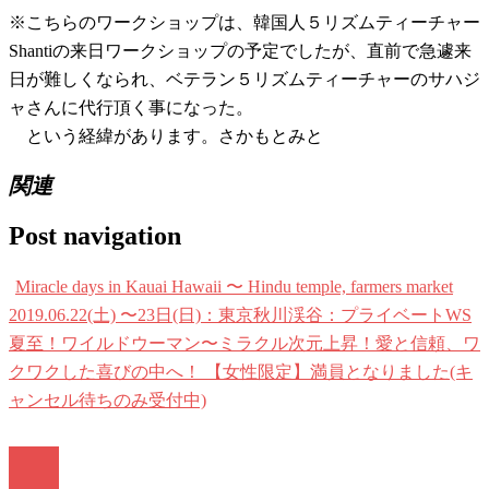
※こちらのワークショップは、韓国人５リズムティーチャー
Shantiの来日ワークショップの予定でしたが、直前で急遽来
日が難しくなられ、ベテラン５リズムティーチャーのサハジ
ャさんに代行頂く事になった。
という経緯があります。さかもとみと
関連
Post navigation
Miracle days in Kauai Hawaii 〜 Hindu temple, farmers market
2019.06.22(土) 〜23日(日)：東京秋川渓谷：プライベートWS
夏至！ワイルドウーマン〜ミラクル次元上昇！愛と信頼、ワ
クワクした喜びの中へ！ 【女性限定】満員となりました(キ
ャンセル待ちのみ受付中)