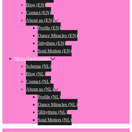
Blog (EN)
Contact (EN)
About us (EN)
Profile (EN)
Dance Miracles (EN)
5rhythms (EN)
Soul Motion (EN)
Menu (Nederlands)
Schema (NL)
Blog (NL)
Contact (NL)
About us (NL)
Profile (NL)
Dance Miracles (NL)
5Rhythms (NL)
Soul Motion (NL)