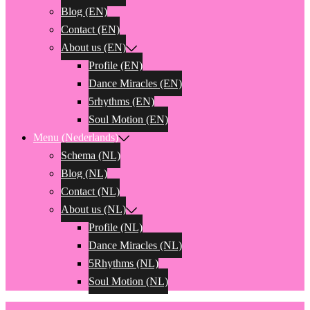
Blog (EN)
Contact (EN)
About us (EN)
Profile (EN)
Dance Miracles (EN)
5rhythms (EN)
Soul Motion (EN)
Menu (Nederlands)
Schema (NL)
Blog (NL)
Contact (NL)
About us (NL)
Profile (NL)
Dance Miracles (NL)
5Rhythms (NL)
Soul Motion (NL)