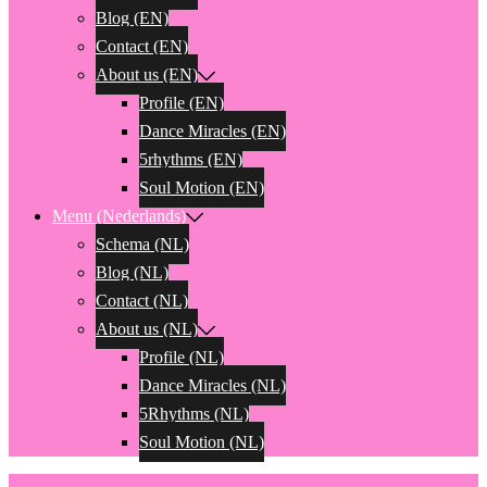
Blog (EN)
Contact (EN)
About us (EN)
Profile (EN)
Dance Miracles (EN)
5rhythms (EN)
Soul Motion (EN)
Menu (Nederlands)
Schema (NL)
Blog (NL)
Contact (NL)
About us (NL)
Profile (NL)
Dance Miracles (NL)
5Rhythms (NL)
Soul Motion (NL)