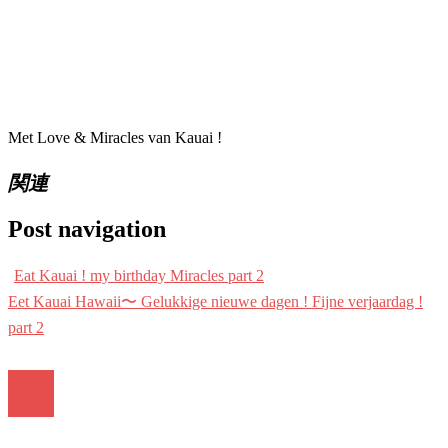
Met Love & Miracles van Kauai !
関連
Post navigation
Eat Kauai ! my birthday Miracles part 2
Eet Kauai Hawaii〜 Gelukkige nieuwe dagen ! Fijne verjaardag !
part 2