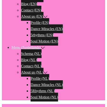
Blog (EN)
Contact (EN)
About us (EN)
Profile (EN)
Dance Miracles (EN)
5rhythms (EN)
Soul Motion (EN)
Menu (Nederlands)
Schema (NL)
Blog (NL)
Contact (NL)
About us (NL)
Profile (NL)
Dance Miracles (NL)
5Rhythms (NL)
Soul Motion (NL)