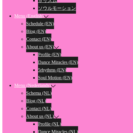
５リズム
ソウルモーション
Menu (English)
Schedule (EN)
Blog (EN)
Contact (EN)
About us (EN)
Profile (EN)
Dance Miracles (EN)
5rhythms (EN)
Soul Motion (EN)
Menu (Nederlands)
Schema (NL)
Blog (NL)
Contact (NL)
About us (NL)
Profile (NL)
Dance Miracles (NL)