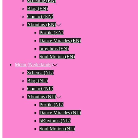
Schedule (EN)
Blog (EN)
Contact (EN)
About us (EN)
Profile (EN)
Dance Miracles (EN)
5rhythms (EN)
Soul Motion (EN)
Menu (Nederlands)
Schema (NL)
Blog (NL)
Contact (NL)
About us (NL)
Profile (NL)
Dance Miracles (NL)
5Rhythms (NL)
Soul Motion (NL)