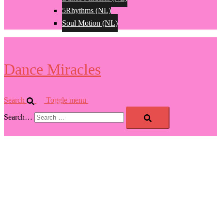
5Rhythms (NL)
Soul Motion (NL)
Dance Miracles
Search
Toggle menu
Search…