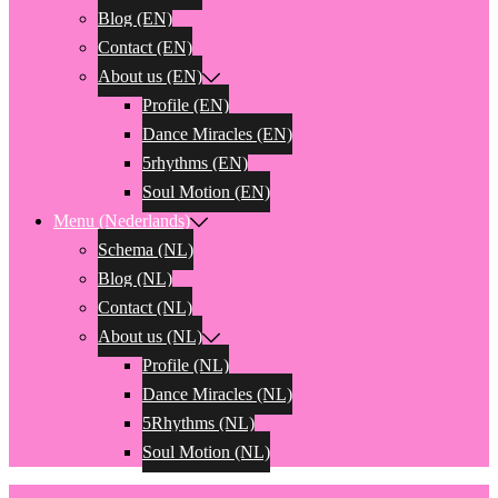
Blog (EN)
Contact (EN)
About us (EN)
Profile (EN)
Dance Miracles (EN)
5rhythms (EN)
Soul Motion (EN)
Menu (Nederlands)
Schema (NL)
Blog (NL)
Contact (NL)
About us (NL)
Profile (NL)
Dance Miracles (NL)
5Rhythms (NL)
Soul Motion (NL)