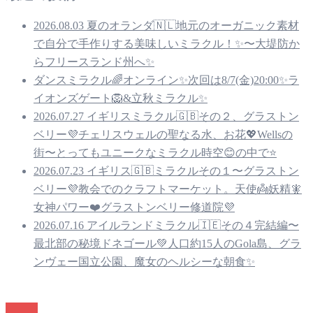
2026.08.03 夏のオランダ🇳🇱地元のオーガニック素材
で自分で手作りする美味しいミラクル！✨〜大堤防か
らフリースランド州へ✨
ダンスミラクル🌈オンライン✨次回は8/7(金)20:00✨ラ
イオンズゲート🦁&立秋ミラクル✨
2026.07.27 イギリスミラクル🇬🇧その２、グラストン
ベリー💜チェリスウェルの聖なる水、お花💖Wellsの
街〜とってもユニークなミラクル時空😊の中で⭐️
2026.07.23 イギリス🇬🇧ミラクルその１〜グラストン
ベリー💜教会でのクラフトマーケット。天使👼妖精🧚
女神パワー❤️グラストンベリー修道院💜
2026.07.16 アイルランドミラクル🇮🇪その４完結編〜
最北部の秘境ドネゴール💚人口約15人のGola島、グラ
ンヴェー国立公園、魔女のヘルシーな朝食✨