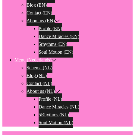
Blog (EN)
Contact (EN)
About us (EN)
Profile (EN)
Dance Miracles (EN)
5rhythms (EN)
Soul Motion (EN)
Menu (Nederlands)
Schema (NL)
Blog (NL)
Contact (NL)
About us (NL)
Profile (NL)
Dance Miracles (NL)
5Rhythms (NL)
Soul Motion (NL)