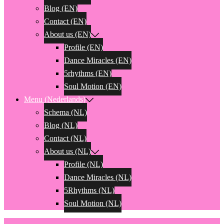
Blog (EN)
Contact (EN)
About us (EN)
Profile (EN)
Dance Miracles (EN)
5rhythms (EN)
Soul Motion (EN)
Menu (Nederlands)
Schema (NL)
Blog (NL)
Contact (NL)
About us (NL)
Profile (NL)
Dance Miracles (NL)
5Rhythms (NL)
Soul Motion (NL)