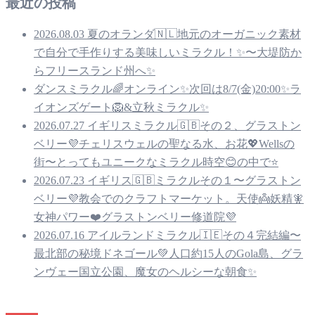
最近の投稿
2026.08.03 夏のオランダ🇳🇱地元のオーガニック素材
で自分で手作りする美味しいミラクル！✨〜大堤防か
らフリースランド州へ✨
ダンスミラクル🌈オンライン✨次回は8/7(金)20:00✨ラ
イオンズゲート🦁&立秋ミラクル✨
2026.07.27 イギリスミラクル🇬🇧その２、グラストン
ベリー💜チェリスウェルの聖なる水、お花💖Wellsの
街〜とってもユニークなミラクル時空😊の中で⭐️
2026.07.23 イギリス🇬🇧ミラクルその１〜グラストン
ベリー💜教会でのクラフトマーケット。天使👼妖精🧚
女神パワー❤️グラストンベリー修道院💜
2026.07.16 アイルランドミラクル🇮🇪その４完結編〜
最北部の秘境ドネゴール💚人口約15人のGola島、グラ
ンヴェー国立公園、魔女のヘルシーな朝食✨