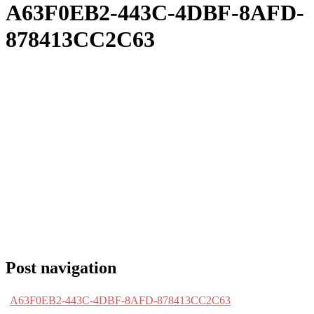
A63F0EB2-443C-4DBF-8AFD-
878413CC2C63
Post navigation
A63F0EB2-443C-4DBF-8AFD-878413CC2C63