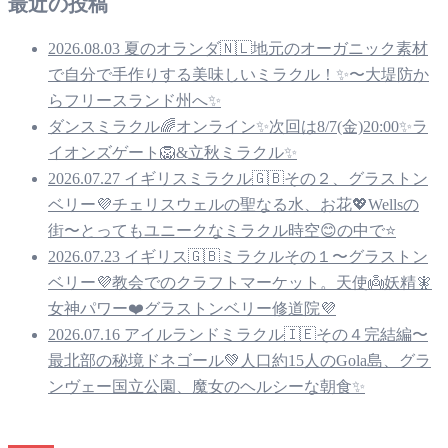
最近の投稿
2026.08.03 夏のオランダ🇳🇱地元のオーガニック素材
で自分で手作りする美味しいミラクル！✨〜大堤防か
らフリースランド州へ✨
ダンスミラクル🌈オンライン✨次回は8/7(金)20:00✨ラ
イオンズゲート🦁&立秋ミラクル✨
2026.07.27 イギリスミラクル🇬🇧その２、グラストン
ベリー💜チェリスウェルの聖なる水、お花💖Wellsの
街〜とってもユニークなミラクル時空😊の中で⭐️
2026.07.23 イギリス🇬🇧ミラクルその１〜グラストン
ベリー💜教会でのクラフトマーケット。天使👼妖精🧚
女神パワー❤️グラストンベリー修道院💜
2026.07.16 アイルランドミラクル🇮🇪その４完結編〜
最北部の秘境ドネゴール💚人口約15人のGola島、グラ
ンヴェー国立公園、魔女のヘルシーな朝食✨