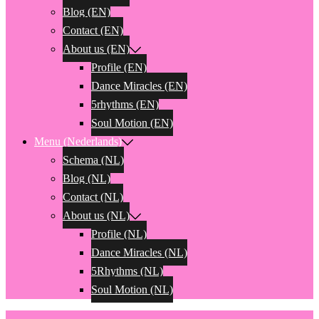
Blog (EN)
Contact (EN)
About us (EN)
Profile (EN)
Dance Miracles (EN)
5rhythms (EN)
Soul Motion (EN)
Menu (Nederlands)
Schema (NL)
Blog (NL)
Contact (NL)
About us (NL)
Profile (NL)
Dance Miracles (NL)
5Rhythms (NL)
Soul Motion (NL)