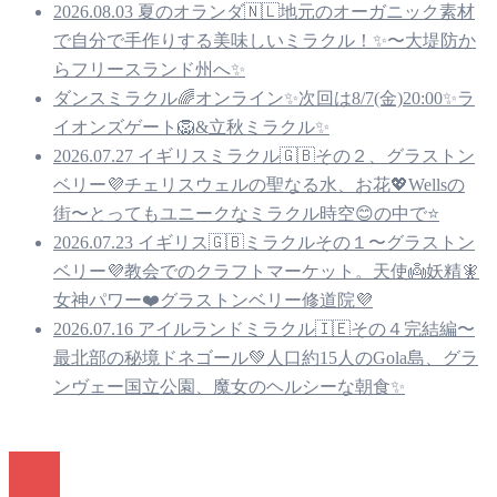
2026.08.03 夏のオランダ🇳🇱地元のオーガニック素材
で自分で手作りする美味しいミラクル！✨〜大堤防か
らフリースランド州へ✨
ダンスミラクル🌈オンライン✨次回は8/7(金)20:00✨ラ
イオンズゲート🦁&立秋ミラクル✨
2026.07.27 イギリスミラクル🇬🇧その２、グラストン
ベリー💜チェリスウェルの聖なる水、お花💖Wellsの
街〜とってもユニークなミラクル時空😊の中で⭐️
2026.07.23 イギリス🇬🇧ミラクルその１〜グラストン
ベリー💜教会でのクラフトマーケット。天使👼妖精🧚
女神パワー❤️グラストンベリー修道院💜
2026.07.16 アイルランドミラクル🇮🇪その４完結編〜
最北部の秘境ドネゴール💚人口約15人のGola島、グラ
ンヴェー国立公園、魔女のヘルシーな朝食✨