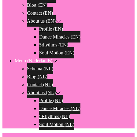
Blog (EN)
Contact (EN)
About us (EN)
Profile (EN)
Dance Miracles (EN)
5rhythms (EN)
Soul Motion (EN)
Menu (Nederlands)
Schema (NL)
Blog (NL)
Contact (NL)
About us (NL)
Profile (NL)
Dance Miracles (NL)
5Rhythms (NL)
Soul Motion (NL)