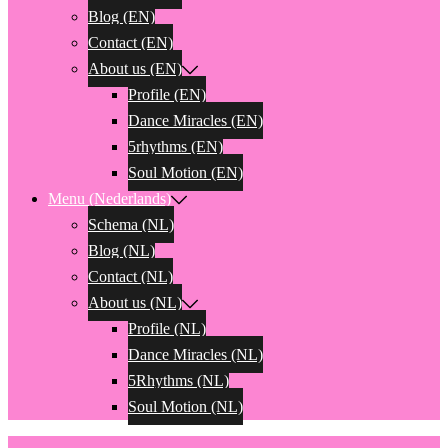
Blog (EN)
Contact (EN)
About us (EN)
Profile (EN)
Dance Miracles (EN)
5rhythms (EN)
Soul Motion (EN)
Menu (Nederlands)
Schema (NL)
Blog (NL)
Contact (NL)
About us (NL)
Profile (NL)
Dance Miracles (NL)
5Rhythms (NL)
Soul Motion (NL)