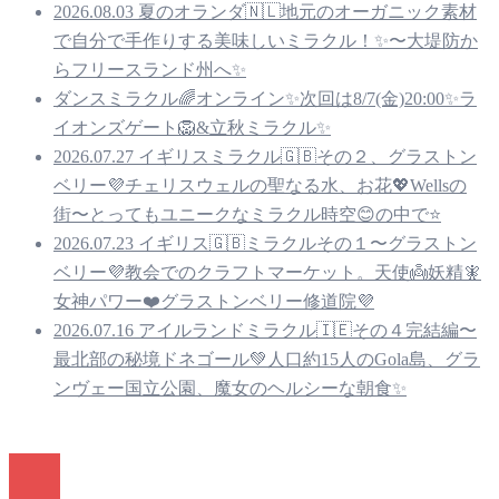
2026.08.03 夏のオランダ🇳🇱地元のオーガニック素材
で自分で手作りする美味しいミラクル！✨〜大堤防か
らフリースランド州へ✨
ダンスミラクル🌈オンライン✨次回は8/7(金)20:00✨ラ
イオンズゲート🦁&立秋ミラクル✨
2026.07.27 イギリスミラクル🇬🇧その２、グラストン
ベリー💜チェリスウェルの聖なる水、お花💖Wellsの
街〜とってもユニークなミラクル時空😊の中で⭐️
2026.07.23 イギリス🇬🇧ミラクルその１〜グラストン
ベリー💜教会でのクラフトマーケット。天使👼妖精🧚
女神パワー❤️グラストンベリー修道院💜
2026.07.16 アイルランドミラクル🇮🇪その４完結編〜
最北部の秘境ドネゴール💚人口約15人のGola島、グラ
ンヴェー国立公園、魔女のヘルシーな朝食✨