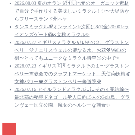
2026.08.03 夏のオランダ🇳🇱地元のオーガニック素材
で自分で手作りする美味しいミラクル！✨〜大堤防か
らフリースランド州へ✨
ダンスミラクル🌈オンライン✨次回は8/7(金)20:00✨ラ
イオンズゲート🦁&立秋ミラクル✨
2026.07.27 イギリスミラクル🇬🇧その２、グラストン
ベリー💜チェリスウェルの聖なる水、お花💖Wellsの
街〜とってもユニークなミラクル時空😊の中で⭐️
2026.07.23 イギリス🇬🇧ミラクルその１〜グラストン
ベリー💜教会でのクラフトマーケット。天使👼妖精🧚
女神パワー❤️グラストンベリー修道院💜
2026.07.16 アイルランドミラクル🇮🇪その４完結編〜
最北部の秘境ドネゴール💚人口約15人のGola島、グラ
ンヴェー国立公園、魔女のヘルシーな朝食✨