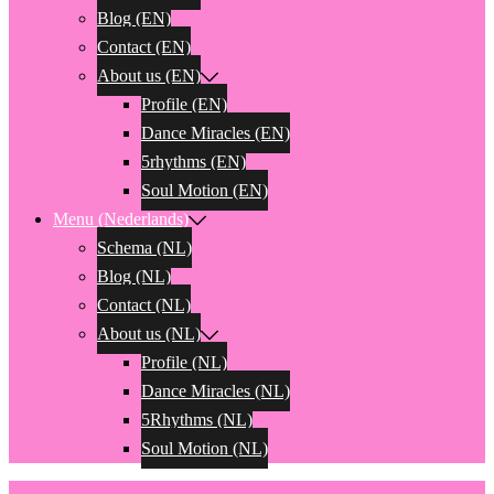
Blog (EN)
Contact (EN)
About us (EN)
Profile (EN)
Dance Miracles (EN)
5rhythms (EN)
Soul Motion (EN)
Menu (Nederlands)
Schema (NL)
Blog (NL)
Contact (NL)
About us (NL)
Profile (NL)
Dance Miracles (NL)
5Rhythms (NL)
Soul Motion (NL)