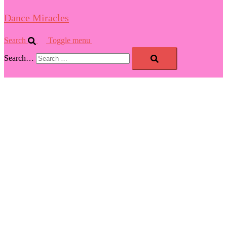
Dance Miracles
Search
Toggle menu
Search…