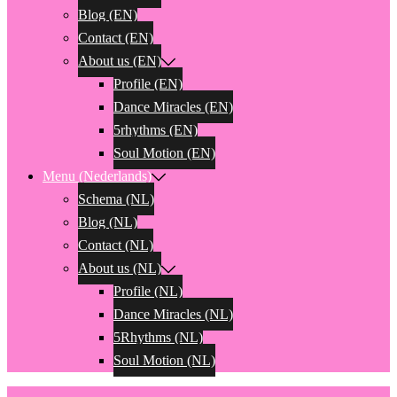
Blog (EN)
Contact (EN)
About us (EN)
Profile (EN)
Dance Miracles (EN)
5rhythms (EN)
Soul Motion (EN)
Menu (Nederlands)
Schema (NL)
Blog (NL)
Contact (NL)
About us (NL)
Profile (NL)
Dance Miracles (NL)
5Rhythms (NL)
Soul Motion (NL)