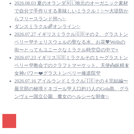
2026.08.03 夏のオランダ🇳🇱地元のオーガニック素材
で自分で手作りする美味しいミラクル！✨〜大堤防か
らフリースランド州へ✨
ダンスミラクル🌈オンライン✨
2026.07.27 イギリスミラクル🇬🇧その２、グラストン
ベリー💜チェリスウェルの聖なる水、お花💖Wellsの
街〜とってもユニークなミラクル時空😊の中で⭐️
2026.07.23 イギリス🇬🇧ミラクルその１〜グラストン
ベリー💜教会でのクラフトマーケット。天使👼妖精🧚
女神パワー❤️グラストンベリー修道院💜
2026.07.16 アイルランドミラクル🇮🇪その４完結編〜
最北部の秘境ドネゴール💚人口約15人のGola島、グラ
ンヴェー国立公園、魔女のヘルシーな朝食✨