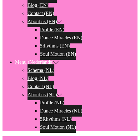
Blog (EN)
Contact (EN)
About us (EN)
Profile (EN)
Dance Miracles (EN)
5rhythms (EN)
Soul Motion (EN)
Menu (Nederlands)
Schema (NL)
Blog (NL)
Contact (NL)
About us (NL)
Profile (NL)
Dance Miracles (NL)
5Rhythms (NL)
Soul Motion (NL)