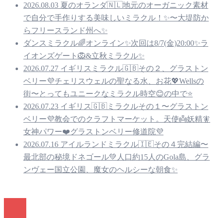
2026.08.03 夏のオランダ🇳🇱地元のオーガニック素材
で自分で手作りする美味しいミラクル！✨〜大堤防か
らフリースランド州へ✨
ダンスミラクル🌈オンライン✨次回は8/7(金)20:00✨ラ
イオンズゲート🦁&立秋ミラクル✨
2026.07.27 イギリスミラクル🇬🇧その２、グラストン
ベリー💜チェリスウェルの聖なる水、お花💖Wellsの
街〜とってもユニークなミラクル時空😊の中で⭐️
2026.07.23 イギリス🇬🇧ミラクルその１〜グラストン
ベリー💜教会でのクラフトマーケット。天使👼妖精🧚
女神パワー❤️グラストンベリー修道院💜
2026.07.16 アイルランドミラクル🇮🇪その４完結編〜
最北部の秘境ドネゴール💚人口約15人のGola島、グラ
ンヴェー国立公園、魔女のヘルシーな朝食✨