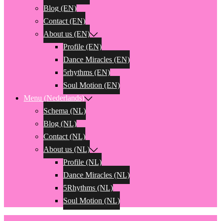
Blog (EN)
Contact (EN)
About us (EN)
Profile (EN)
Dance Miracles (EN)
5rhythms (EN)
Soul Motion (EN)
Menu (Nederlands)
Schema (NL)
Blog (NL)
Contact (NL)
About us (NL)
Profile (NL)
Dance Miracles (NL)
5Rhythms (NL)
Soul Motion (NL)