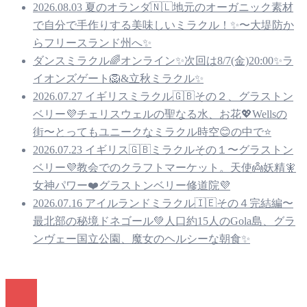
2026.08.03 夏のオランダ🇳🇱地元のオーガニック素材
で自分で手作りする美味しいミラクル！✨〜大堤防か
らフリースランド州へ✨
ダンスミラクル🌈オンライン✨次回は8/7(金)20:00✨ラ
イオンズゲート🦁&立秋ミラクル✨
2026.07.27 イギリスミラクル🇬🇧その２、グラストン
ベリー💜チェリスウェルの聖なる水、お花💖Wellsの
街〜とってもユニークなミラクル時空😊の中で⭐️
2026.07.23 イギリス🇬🇧ミラクルその１〜グラストン
ベリー💜教会でのクラフトマーケット。天使👼妖精🧚
女神パワー❤️グラストンベリー修道院💜
2026.07.16 アイルランドミラクル🇮🇪その４完結編〜
最北部の秘境ドネゴール💚人口約15人のGola島、グラ
ンヴェー国立公園、魔女のヘルシーな朝食✨