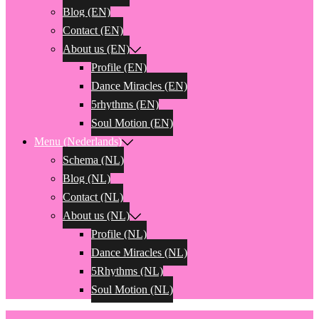
Blog (EN)
Contact (EN)
About us (EN)
Profile (EN)
Dance Miracles (EN)
5rhythms (EN)
Soul Motion (EN)
Menu (Nederlands)
Schema (NL)
Blog (NL)
Contact (NL)
About us (NL)
Profile (NL)
Dance Miracles (NL)
5Rhythms (NL)
Soul Motion (NL)