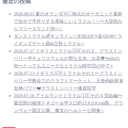
最近の投稿
2026.08.03 夏のオランダ🇳🇱地元のオーガニック素材
で自分で手作りする美味しいミラクル！✨〜大堤防か
らフリースランド州へ✨
ダンスミラクル🌈オンライン✨次回は8/7(金)20:00✨ラ
イオンズゲート🦁&立秋ミラクル✨
2026.07.27 イギリスミラクル🇬🇧その２、グラストン
ベリー💜チェリスウェルの聖なる水、お花💖Wellsの
街〜とってもユニークなミラクル時空😊の中で⭐️
2026.07.23 イギリス🇬🇧ミラクルその１〜グラストン
ベリー💜教会でのクラフトマーケット。天使👼妖精🧚
女神パワー❤️グラストンベリー修道院💜
2026.07.16 アイルランドミラクル🇮🇪その４完結編〜
最北部の秘境ドネゴール💚人口約15人のGola島、グラ
ンヴェー国立公園、魔女のヘルシーな朝食✨