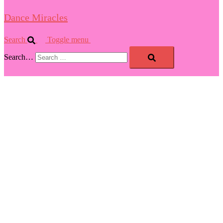
Dance Miracles
Search
Toggle menu
Search…