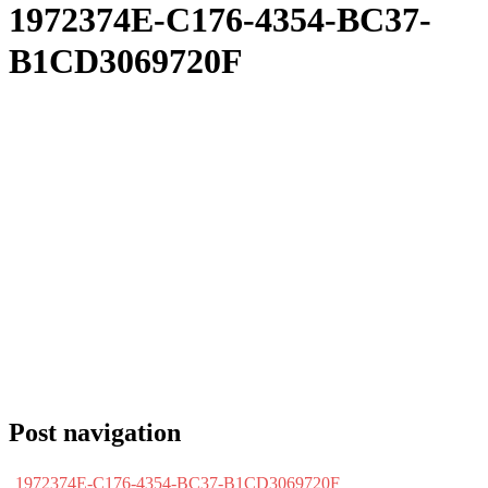
1972374E-C176-4354-BC37-
B1CD3069720F
Post navigation
1972374E-C176-4354-BC37-B1CD3069720F