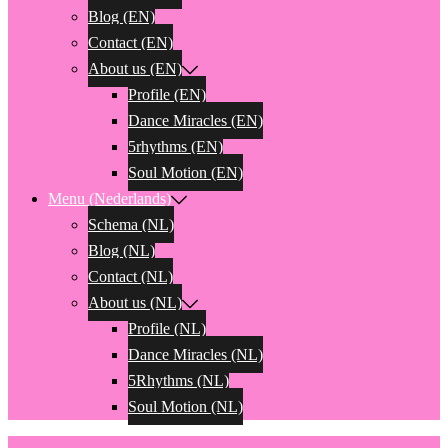
Blog (EN)
Contact (EN)
About us (EN)
Profile (EN)
Dance Miracles (EN)
5rhythms (EN)
Soul Motion (EN)
Menu (Nederlands)
Schema (NL)
Blog (NL)
Contact (NL)
About us (NL)
Profile (NL)
Dance Miracles (NL)
5Rhythms (NL)
Soul Motion (NL)