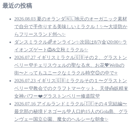
最近の投稿
2026.08.03 夏のオランダ🇳🇱地元のオーガニック素材
で自分で手作りする美味しいミラクル！✨〜大堤防か
らフリースランド州へ✨
ダンスミラクル🌈オンライン✨次回は8/7(金)20:00✨ラ
イオンズゲート🦁&立秋ミラクル✨
2026.07.27 イギリスミラクル🇬🇧その２、グラストン
ベリー💜チェリスウェルの聖なる水、お花💖Wellsの
街〜とってもユニークなミラクル時空😊の中で⭐️
2026.07.23 イギリス🇬🇧ミラクルその１〜グラストン
ベリー💜教会でのクラフトマーケット。天使👼妖精🧚
女神パワー❤️グラストンベリー修道院💜
2026.07.16 アイルランドミラクル🇮🇪その４完結編〜
最北部の秘境ドネゴール💚人口約15人のGola島、グラ
ンヴェー国立公園、魔女のヘルシーな朝食✨