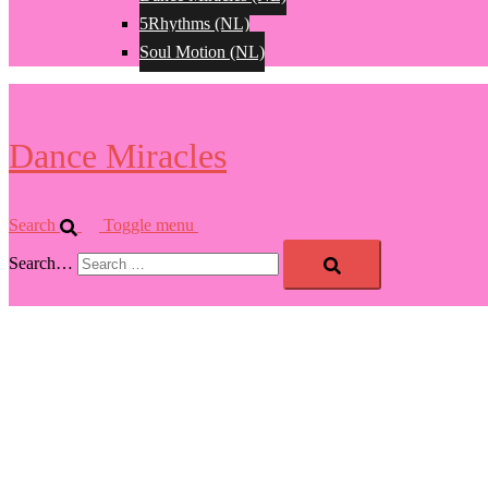
5Rhythms (NL)
Soul Motion (NL)
Dance Miracles
Search
Toggle menu
Search…