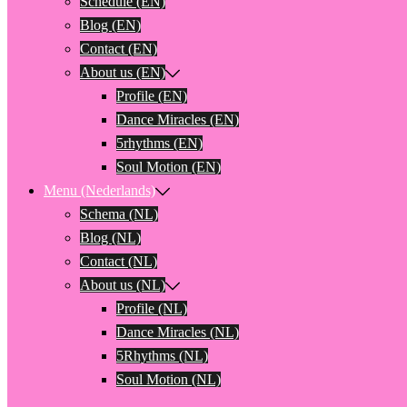
Schedule (EN)
Blog (EN)
Contact (EN)
About us (EN)
Profile (EN)
Dance Miracles (EN)
5rhythms (EN)
Soul Motion (EN)
Menu (Nederlands)
Schema (NL)
Blog (NL)
Contact (NL)
About us (NL)
Profile (NL)
Dance Miracles (NL)
5Rhythms (NL)
Soul Motion (NL)