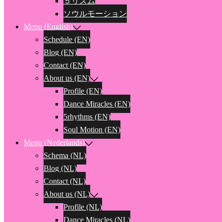
５リズム
ソウルモーション
Menu (English)
Schedule (EN)
Blog (EN)
Contact (EN)
About us (EN)
Profile (EN)
Dance Miracles (EN)
5rhythms (EN)
Soul Motion (EN)
Menu (Nederlands)
Schema (NL)
Blog (NL)
Contact (NL)
About us (NL)
Profile (NL)
Dance Miracles (NL)