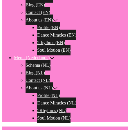
Blog (EN)
Contact (EN)
About us (EN)
Profile (EN)
Dance Miracles (EN)
5rhythms (EN)
Soul Motion (EN)
Menu (Nederlands)
Schema (NL)
Blog (NL)
Contact (NL)
About us (NL)
Profile (NL)
Dance Miracles (NL)
5Rhythms (NL)
Soul Motion (NL)