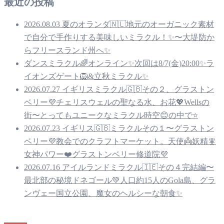
最近の投稿
2026.08.03 夏のオランダ🇳🇱地元のオーガニック素材
で自分で手作りする美味しいミラクル！✨〜大堤防か
らフリースランド州へ✨
ダンスミラクル🌈オンライン✨次回は8/7(金)20:00✨ラ
イオンズゲート🦁&立秋ミラクル✨
2026.07.27 イギリスミラクル🇬🇧その２、グラストン
ベリー💜チェリスウェルの聖なる水、お花💖Wellsの
街〜とってもユニークなミラクル時空😊の中で⭐️
2026.07.23 イギリス🇬🇧ミラクルその１〜グラストン
ベリー💜教会でのクラフトマーケット。天使👼妖精🧚
女神パワー❤️グラストンベリー修道院💜
2026.07.16 アイルランドミラクル🇮🇪その４完結編〜
最北部の秘境ドネゴール💚人口約15人のGola島、グラ
ンヴェー国立公園、魔女のヘルシーな朝食✨