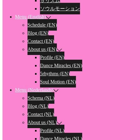
５リズム
ソウルモーション
Menu (English)
Schedule (EN)
Blog (EN)
Contact (EN)
About us (EN)
Profile (EN)
Dance Miracles (EN)
5rhythms (EN)
Soul Motion (EN)
Menu (Nederlands)
Schema (NL)
Blog (NL)
Contact (NL)
About us (NL)
Profile (NL)
Dance Miracles (NL)