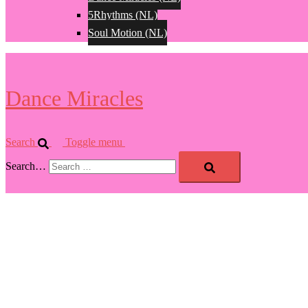
5Rhythms (NL)
Soul Motion (NL)
Dance Miracles
Search
Toggle menu
Search…