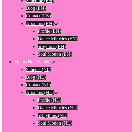
Schedule (EN)
Blog (EN)
Contact (EN)
About us (EN)
Profile (EN)
Dance Miracles (EN)
5rhythms (EN)
Soul Motion (EN)
Menu (Nederlands)
Schema (NL)
Blog (NL)
Contact (NL)
About us (NL)
Profile (NL)
Dance Miracles (NL)
5Rhythms (NL)
Soul Motion (NL)