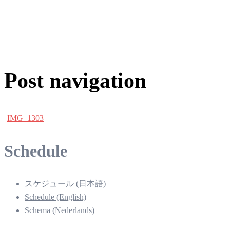
Post navigation
IMG_1303
Schedule
スケジュール (日本語)
Schedule (English)
Schema (Nederlands)