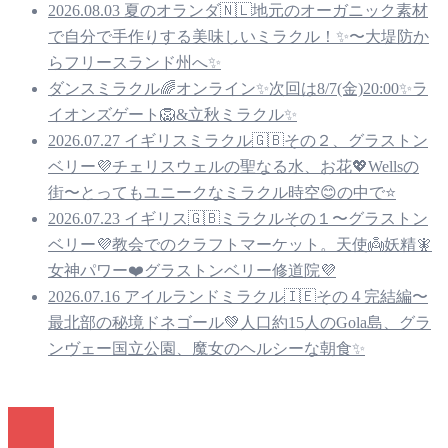
2026.08.03 夏のオランダ🇳🇱地元のオーガニック素材
で自分で手作りする美味しいミラクル！✨〜大堤防か
らフリースランド州へ✨
ダンスミラクル🌈オンライン✨次回は8/7(金)20:00✨ラ
イオンズゲート🦁&立秋ミラクル✨
2026.07.27 イギリスミラクル🇬🇧その２、グラストン
ベリー💜チェリスウェルの聖なる水、お花💖Wellsの
街〜とってもユニークなミラクル時空😊の中で⭐️
2026.07.23 イギリス🇬🇧ミラクルその１〜グラストン
ベリー💜教会でのクラフトマーケット。天使👼妖精🧚
女神パワー❤️グラストンベリー修道院💜
2026.07.16 アイルランドミラクル🇮🇪その４完結編〜
最北部の秘境ドネゴール💚人口約15人のGola島、グラ
ンヴェー国立公園、魔女のヘルシーな朝食✨