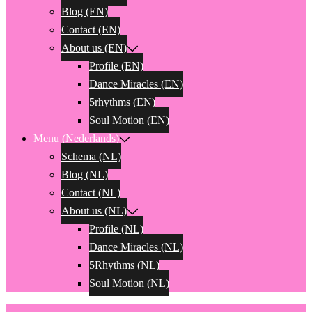
Blog (EN)
Contact (EN)
About us (EN)
Profile (EN)
Dance Miracles (EN)
5rhythms (EN)
Soul Motion (EN)
Menu (Nederlands)
Schema (NL)
Blog (NL)
Contact (NL)
About us (NL)
Profile (NL)
Dance Miracles (NL)
5Rhythms (NL)
Soul Motion (NL)