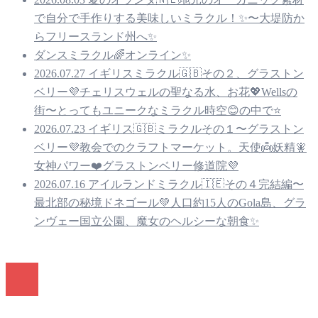
で自分で手作りする美味しいミラクル！✨〜大堤防か
らフリースランド州へ✨
ダンスミラクル🌈オンライン✨
2026.07.27 イギリスミラクル🇬🇧その２、グラストン
ベリー💜チェリスウェルの聖なる水、お花💖Wellsの
街〜とってもユニークなミラクル時空😊の中で⭐️
2026.07.23 イギリス🇬🇧ミラクルその１〜グラストン
ベリー💜教会でのクラフトマーケット。天使👼妖精🧚
女神パワー❤️グラストンベリー修道院💜
2026.07.16 アイルランドミラクル🇮🇪その４完結編〜
最北部の秘境ドネゴール💚人口約15人のGola島、グラ
ンヴェー国立公園、魔女のヘルシーな朝食✨