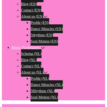
Blog (EN)
Contact (EN)
About us (EN)
Profile (EN)
Dance Miracles (EN)
5rhythms (EN)
Soul Motion (EN)
Menu (Nederlands)
Schema (NL)
Blog (NL)
Contact (NL)
About us (NL)
Profile (NL)
Dance Miracles (NL)
5Rhythms (NL)
Soul Motion (NL)