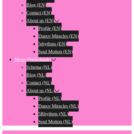
Blog (EN)
Contact (EN)
About us (EN)
Profile (EN)
Dance Miracles (EN)
5rhythms (EN)
Soul Motion (EN)
Menu (Nederlands)
Schema (NL)
Blog (NL)
Contact (NL)
About us (NL)
Profile (NL)
Dance Miracles (NL)
5Rhythms (NL)
Soul Motion (NL)