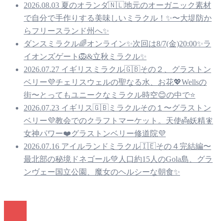
2026.08.03 夏のオランダ🇳🇱地元のオーガニック素材
で自分で手作りする美味しいミラクル！✨〜大堤防か
らフリースランド州へ✨
ダンスミラクル🌈オンライン✨次回は8/7(金)20:00✨ラ
イオンズゲート🦁&立秋ミラクル✨
2026.07.27 イギリスミラクル🇬🇧その２、グラストン
ベリー💜チェリスウェルの聖なる水、お花💖Wellsの
街〜とってもユニークなミラクル時空😊の中で⭐️
2026.07.23 イギリス🇬🇧ミラクルその１〜グラストン
ベリー💜教会でのクラフトマーケット。天使👼妖精🧚
女神パワー❤️グラストンベリー修道院💜
2026.07.16 アイルランドミラクル🇮🇪その４完結編〜
最北部の秘境ドネゴール💚人口約15人のGola島、グラ
ンヴェー国立公園、魔女のヘルシーな朝食✨