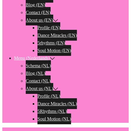
Blog (EN)
Contact (EN)
About us (EN)
Profile (EN)
Dance Miracles (EN)
5rhythms (EN)
Soul Motion (EN)
Menu (Nederlands)
Schema (NL)
Blog (NL)
Contact (NL)
About us (NL)
Profile (NL)
Dance Miracles (NL)
5Rhythms (NL)
Soul Motion (NL)