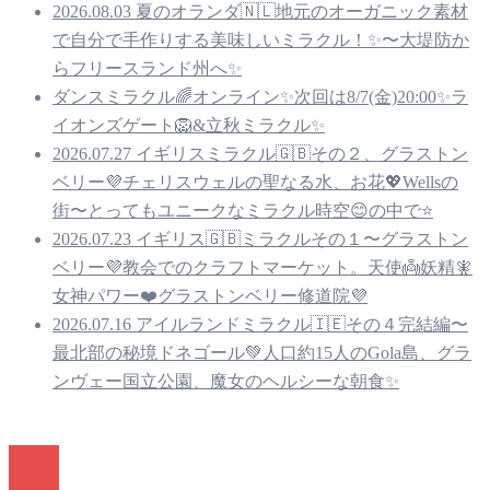
2026.08.03 夏のオランダ🇳🇱地元のオーガニック素材
で自分で手作りする美味しいミラクル！✨〜大堤防か
らフリースランド州へ✨
ダンスミラクル🌈オンライン✨次回は8/7(金)20:00✨ラ
イオンズゲート🦁&立秋ミラクル✨
2026.07.27 イギリスミラクル🇬🇧その２、グラストン
ベリー💜チェリスウェルの聖なる水、お花💖Wellsの
街〜とってもユニークなミラクル時空😊の中で⭐️
2026.07.23 イギリス🇬🇧ミラクルその１〜グラストン
ベリー💜教会でのクラフトマーケット。天使👼妖精🧚
女神パワー❤️グラストンベリー修道院💜
2026.07.16 アイルランドミラクル🇮🇪その４完結編〜
最北部の秘境ドネゴール💚人口約15人のGola島、グラ
ンヴェー国立公園、魔女のヘルシーな朝食✨