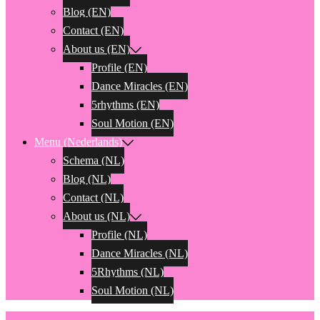
Blog (EN)
Contact (EN)
About us (EN)
Profile (EN)
Dance Miracles (EN)
5rhythms (EN)
Soul Motion (EN)
Menu (Nederlands)
Schema (NL)
Blog (NL)
Contact (NL)
About us (NL)
Profile (NL)
Dance Miracles (NL)
5Rhythms (NL)
Soul Motion (NL)