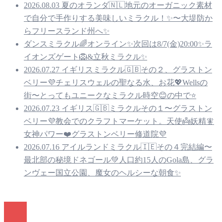
2026.08.03 夏のオランダ🇳🇱地元のオーガニック素材
で自分で手作りする美味しいミラクル！✨〜大堤防か
らフリースランド州へ✨
ダンスミラクル🌈オンライン✨次回は8/7(金)20:00✨ラ
イオンズゲート🦁&立秋ミラクル✨
2026.07.27 イギリスミラクル🇬🇧その２、グラストン
ベリー💜チェリスウェルの聖なる水、お花💖Wellsの
街〜とってもユニークなミラクル時空😊の中で⭐️
2026.07.23 イギリス🇬🇧ミラクルその１〜グラストン
ベリー💜教会でのクラフトマーケット。天使👼妖精🧚
女神パワー❤️グラストンベリー修道院💜
2026.07.16 アイルランドミラクル🇮🇪その４完結編〜
最北部の秘境ドネゴール💚人口約15人のGola島、グラ
ンヴェー国立公園、魔女のヘルシーな朝食✨