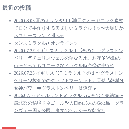
最近の投稿
2026.08.03 夏のオランダ🇳🇱地元のオーガニック素材
で自分で手作りする美味しいミラクル！✨〜大堤防か
らフリースランド州へ✨
ダンスミラクル🌈オンライン✨
2026.07.27 イギリスミラクル🇬🇧その２、グラストン
ベリー💜チェリスウェルの聖なる水、お花💖Wellsの
街〜とってもユニークなミラクル時空😊の中で⭐️
2026.07.23 イギリス🇬🇧ミラクルその１〜グラストン
ベリー💜教会でのクラフトマーケット。天使👼妖精🧚
女神パワー❤️グラストンベリー修道院💜
2026.07.16 アイルランドミラクル🇮🇪その４完結編〜
最北部の秘境ドネゴール💚人口約15人のGola島、グラ
ンヴェー国立公園、魔女のヘルシーな朝食✨