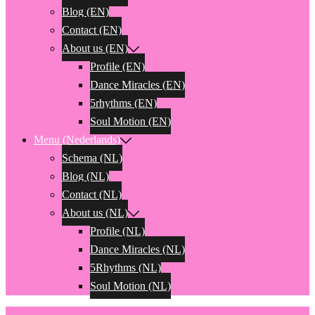
Blog (EN)
Contact (EN)
About us (EN)
Profile (EN)
Dance Miracles (EN)
5rhythms (EN)
Soul Motion (EN)
Menu (Nederlands)
Schema (NL)
Blog (NL)
Contact (NL)
About us (NL)
Profile (NL)
Dance Miracles (NL)
5Rhythms (NL)
Soul Motion (NL)