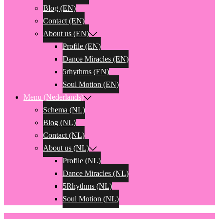
Blog (EN)
Contact (EN)
About us (EN)
Profile (EN)
Dance Miracles (EN)
5rhythms (EN)
Soul Motion (EN)
Menu (Nederlands)
Schema (NL)
Blog (NL)
Contact (NL)
About us (NL)
Profile (NL)
Dance Miracles (NL)
5Rhythms (NL)
Soul Motion (NL)